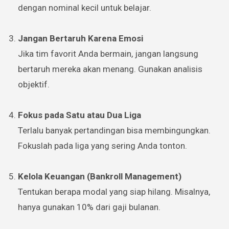
dengan nominal kecil untuk belajar.
Jangan Bertaruh Karena Emosi
Jika tim favorit Anda bermain, jangan langsung
bertaruh mereka akan menang. Gunakan analisis
objektif.
Fokus pada Satu atau Dua Liga
Terlalu banyak pertandingan bisa membingungkan.
Fokuslah pada liga yang sering Anda tonton.
Kelola Keuangan (Bankroll Management)
Tentukan berapa modal yang siap hilang. Misalnya,
hanya gunakan 10% dari gaji bulanan.