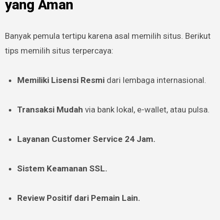
yang Aman
Banyak pemula tertipu karena asal memilih situs. Berikut
tips memilih situs terpercaya:
Memiliki Lisensi Resmi
dari lembaga internasional.
Transaksi Mudah
via bank lokal, e-wallet, atau pulsa.
Layanan Customer Service 24 Jam.
Sistem Keamanan SSL.
Review Positif dari Pemain Lain.