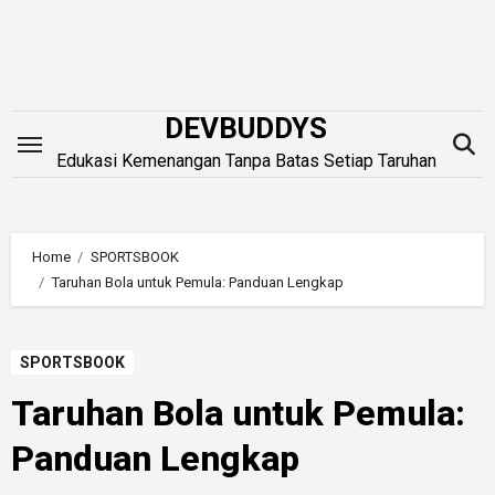
Skip
to
content
DEVBUDDYS
Edukasi Kemenangan Tanpa Batas Setiap Taruhan
Home
SPORTSBOOK
Taruhan Bola untuk Pemula: Panduan Lengkap
SPORTSBOOK
Taruhan Bola untuk Pemula:
Panduan Lengkap