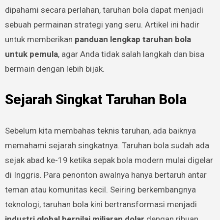
dipahami secara perlahan, taruhan bola dapat menjadi
sebuah permainan strategi yang seru. Artikel ini hadir
untuk memberikan
panduan lengkap taruhan bola
untuk pemula
, agar Anda tidak salah langkah dan bisa
bermain dengan lebih bijak.
Sejarah Singkat Taruhan Bola
Sebelum kita membahas teknis taruhan, ada baiknya
memahami sejarah singkatnya. Taruhan bola sudah ada
sejak abad ke-19 ketika sepak bola modern mulai digelar
di Inggris. Para penonton awalnya hanya bertaruh antar
teman atau komunitas kecil. Seiring berkembangnya
teknologi, taruhan bola kini bertransformasi menjadi
industri global bernilai miliaran dolar
dengan ribuan