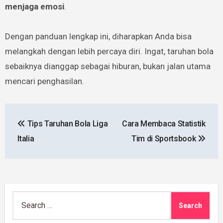
menjaga emosi
.
Dengan panduan lengkap ini, diharapkan Anda bisa
melangkah dengan lebih percaya diri. Ingat, taruhan bola
sebaiknya dianggap sebagai hiburan, bukan jalan utama
mencari penghasilan.
Post
Tips Taruhan Bola Liga
Cara Membaca Statistik
navigation
Italia
Tim di Sportsbook
Search
for: