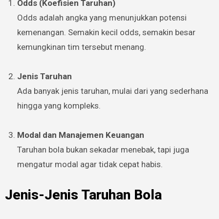
Odds (Koefisien Taruhan)
Odds adalah angka yang menunjukkan potensi
kemenangan. Semakin kecil odds, semakin besar
kemungkinan tim tersebut menang.
Jenis Taruhan
Ada banyak jenis taruhan, mulai dari yang sederhana
hingga yang kompleks.
Modal dan Manajemen Keuangan
Taruhan bola bukan sekadar menebak, tapi juga
mengatur modal agar tidak cepat habis.
Jenis-Jenis Taruhan Bola