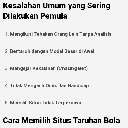
Kesalahan Umum yang Sering
Dilakukan Pemula
Mengikuti Tebakan Orang Lain Tanpa Analisis
Bertaruh dengan Modal Besar di Awal
Mengejar Kekalahan (Chasing Bet)
Tidak Mengerti Odds dan Handicap
Memilih Situs Tidak Terpercaya
Cara Memilih Situs Taruhan Bola