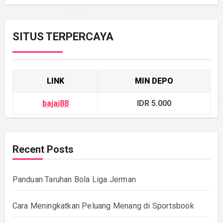
SITUS TERPERCAYA
LINK
MIN DEPO
bajai88
IDR 5.000
Recent Posts
Panduan Taruhan Bola Liga Jerman
Cara Meningkatkan Peluang Menang di Sportsbook