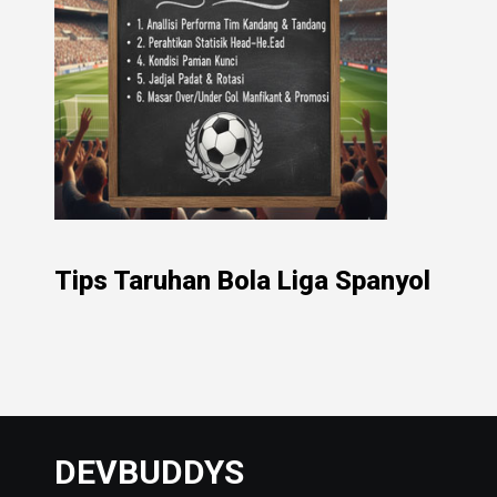
Tips Taruhan Bola Liga Spanyol
DEVBUDDYS